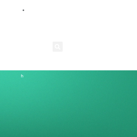
E
n
g
الأدوات
المزيد
l
i
s
h