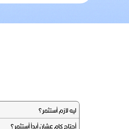
ليه لازم أستثمر؟
أحتاج كام عشان أبدأ أستثمر؟