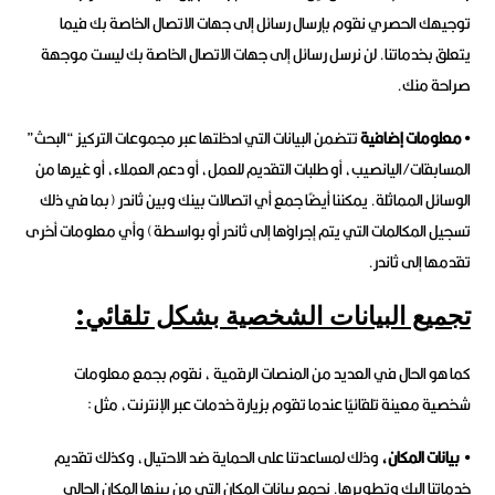
توجيهك الحصري نقوم بإرسال رسائل إلى جهات الاتصال الخاصة بك فيما
يتعلق بخدماتنا. لن نرسل رسائل إلى جهات الاتصال الخاصة بك ليست موجهة
صراحة منك.
• معلومات إضافية
تتضمن البيانات التي ادخلتها عبر مجموعات التركيز “البحث”
المسابقات/اليانصيب، أو طلبات التقديم للعمل، أو دعم العملاء، أو غيرها من
الوسائل المماثلة. يمكننا أيضًا جمع أي اتصالات بينك وبين ثاندر (بما في ذلك
تسجيل المكالمات التي يتم إجراؤها إلى ثاندر أو بواسطة) وأي معلومات أخرى
تقدمها إلى ثاندر.
تجميع البيانات الشخصية بشكل تلقائي:
كما هو الحال في العديد من المنصات الرقمية ، نقوم بجمع معلومات
شخصية معينة تلقائيًا عندما تقوم بزيارة خدمات عبر الإنترنت، مثل :
• بيانات المكان،
وذلك لمساعدتنا على الحماية ضد الاحتيال، وكذلك تقديم
خدماتنا إليك وتطويرها. نجمع بيانات المكان التي من بينها المكان الحالي