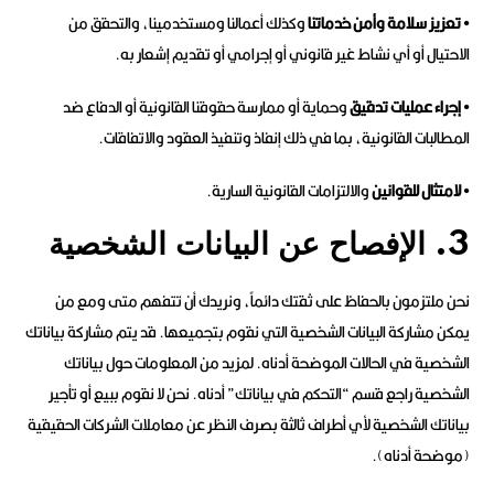
• تعزيز سلامة وأمن خدماتنا
وكذلك أعمالنا ومستخدمينا، والتحقق من
الاحتيال أو أي نشاط غير قانوني أو إجرامي أو تقديم إشعار به.
• إجراء عمليات تدقيق
وحماية أو ممارسة حقوقنا القانونية أو الدفاع ضد
المطالبات القانونية، بما في ذلك إنفاذ وتنفيذ العقود والاتفاقات.
• لامتثال للقوانين
والالتزامات القانونية السارية.
3. الإفصاح عن البيانات الشخصية
نحن ملتزمون بالحفاظ على ثقتك دائماً، ونريدك أن تتفهم متى ومع من
يمكن مشاركة البيانات الشخصية التي نقوم بتجميعها. قد يتم مشاركة بياناتك
الشخصية في الحالات الموضحة أدناه. لمزيد من المعلومات حول بياناتك
الشخصية راجع قسم “التحكم في بياناتك” أدناه. نحن لا نقوم ببيع أو تأجير
بياناتك الشخصية لأي أطراف ثالثة بصرف النظر عن معاملات الشركات الحقيقية
(موضحة أدناه).