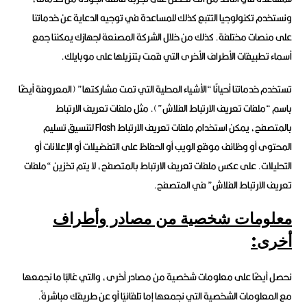
ونستخدم تكنولوجيا التتبع كذلك للمساعدة في توجيه الدعاية عن خدماتنا
على منصات مختلفة. كذلك من خلال الشركة المصنعة لجهازك يمكننا جمع
أسماء تطبيقات الأطراف الأخرى التي قمت بتنزيلها على موبايلك.
تستخدم خدماتنا أحيانًا “الأشياء المحلية التي تمت مشاركتها” (المعروفة أيضًا
باسم “ملفات تعريف الارتباط الفلاش”). مثل ملفات تعريف الارتباط
بالمتصفح، يمكن استخدام ملفات تعريف الارتباط Flash لتنسيق تسليم
المحتوى أو وظائف موقع الويب أو الحفاظ على التفضيلات أو الإعلانات أو
التحليلات. على عكس ملفات تعريف الارتباط بالمتصفح، لا يتم تخزين “ملفات
تعريف الارتباط الفلاش” في المتصفح.
معلومات شخصية من مصادر وأطراف
أخرى:
نحصل أيضًا على معلومات شخصية من مصادر أخرى، والتي غالبًا ما نجمعها
مع المعلومات الشخصية التي نجمعها إما تلقائيًا أو عن طريقك مباشرةً.