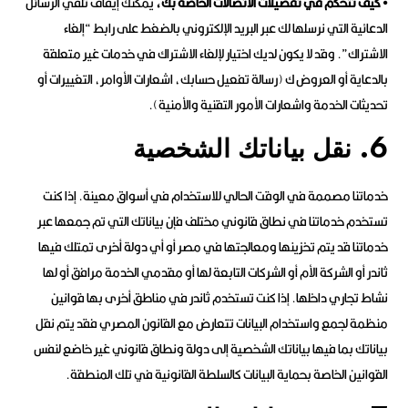
• كيف تتحكم في تفضيلات الاتصالات الخاصة بك،
يمكنك إيقاف تلقي الرسائل
الدعائية التي نرسلها لك عبر البريد الإلكتروني بالضغط على رابط “إلغاء
الاشتراك”. وقد لا يكون لديك اختيار لإلغاء الاشتراك في خدمات غير متعلقة
بالدعاية أو العروض ك (رسالة تفعيل حسابك، اشعارات الأوامر، التغييرات أو
تحديثات الخدمة واشعارات الأمور التقنية والأمنية).
6. نقل بياناتك الشخصية
خدماتنا مصممة في الوقت الحالي للاستخدام في أسواق معينة. إذا كنت
تستخدم خدماتنا في نطاق قانوني مختلف فإن بياناتك التي تم جمعها عبر
خدماتنا قد يتم تخزينها ومعالجتها في مصر أو أي دولة أخرى تمتلك فيها
ثاندر أو الشركة الأم أو الشركات التابعة لها أو مقدمي الخدمة مرافق أو لها
نشاط تجاري داخلها. إذا كنت تستخدم ثاندر في مناطق أخرى بها قوانين
منظمة لجمع واستخدام البيانات تتعارض مع القانون المصري فقد يتم نقل
بياناتك بما فيها بياناتك الشخصية إلى دولة ونطاق قانوني غير خاضع لنفس
القوانين الخاصة بحماية البيانات كالسلطة القانونية في تلك المنطقة.