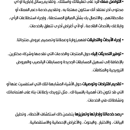
• التواصل معك
للرد على تعليقاتك وأسئلتك، وتقديم رسائل إخبارية أو أي
محتوى آخر نعتقد أنك ستكون مهتمًا به، وتقديم خدمة دعم العملاء أو
ملاحظاتهم، والاتصال بك بشأن المبالغ المستحقة، وإجراء استطلاعات الرأي،
وإبلاغك بالأحداث القادمة، أو لأي أغراض أخرى تتعلق بالخدمات.
• إجراء الأبحاث والتحليلات
لفهم زوارنا وعملائنا وتصميم عروض منتجاتنا.
• توفير التحديثات إليك
حول المنتجات والخدمات التي نقدمها وشركاء مختارين،
بالإضافة إلى تسهيل المسابقات الجديدة ومسابقات اليانصيب والعروض
الترويجية والمكافآت.
• تقديم اقتراحات وتوصيات
حول الأشياء المشابهة لتلك التي استفسرت عنها أو
التي قد تكون ذات أهمية بالنسبة لك، مثل تزويدك بإعلانات بناءً على اهتماماتك
ونشاطاتك في الخدمات.
• رصد خدماتنا وإدارتها وتعزيزها
يتضمن ذلك استكشاف الأخطاء، وتحليل
البيانات، والاختبار، والبحوث، والأغراض الإحصائية والاستقصائية.