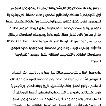
• جمع بيانات الاستخدام والجهاز بشكل تلقائي من خلال تكنولوجيا التتبع
من
أجل تقديم تجربة مستخدم لها طابع شخصي وكذلك مُحسنة، نحن وشركاؤنا
الخارجيون، نقوم بشكل تلقائي بجمع أنواع معينة من بيانات الاستخدام عندما
تقوم بزيارة أو استخدام خدماتنا، قم بقراءة رسائل البريد الإلكتروني الخاصة
بنا، أو بدلاً من ذلك، تفاعل معنا. نقوم عادةً بجمع هذه المعلومات من خلال
مجموعة متنوعة من تكنولوجيا التتبع، تتضمن ملفات تعريف الارتباط، flash
objects، وإشارات الويب، والنصوص المضمنة، وتكنولوجيا تحديد الموقع،
ومعلومات الملفات، والتكنولوجيا المماثلة (بشكل مجمع، “تكنولوجيا
التتبع”).
على سبيل المثال، نقوم بجمع بيانات حول جهازك وبرنامجه، مثل العنوان
التعريفي الشخصي، ونوع المتصفح، ومزود خدمة الإنترنت، ونوع النظام
الأساسي، ونوع الجهاز، ونظام التشغيل، تاريخ ووقت الختم، ورقم هوية
فريد (يتيح لنا على نحو فريد التعرف على المتصفح، أو جهاز الموبايل، أو
الحساب الخاص بك) ومعلومات أخرى مشابهة. نستخدم تكنولوجيا التتبع
للمساعدة في التأكد من أنك تحصل على تجربة فائقة الجودة من خدماتنا،