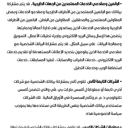
• البائعين ومقدمي الخدمات المعتمدين من الجهات الخارجية،
قد يتم مشاركة
بياناتك مع البائعين المعتمدين من الأطراف الخارجية ومقدمو الخدمات وبعض
المقاولين المعتمدين والمدققين، المقاولين من الباطن، البائعين من الأطراف
الخارجية ومقدمي الخدمات الذين يساعدون على إدارة أعمالنا وحمايتها.
يتضمن هذا إرسال رسائل البريد الإلكتروني وإجراء تحليلات الأعمال، التسويق
ومعالجة البيانات. علي سبيل المثال، قد يتم مشاركة البيانات الشخصية مع
مقدمي الخدمة الذين يقومون بتحديد الإعلانات المستهدفة أو تقديم خدمات
البريد الالكتروني، خدمات الضرائب والحسابات، تنفيذ المسابقات، خدمات
استضافة الويب وخدمات التحليل.
• الشركات التابعة لثاندر،
تقوم ثاندر بمشاركة بياناتك الشخصية مع شركات
أخري تابعة أو مملوكة ل أكسس ماركت بي.ڤي والتي تتضمن أكسس
تكنولوجي ذ.م.م وثاندر للسمسرة في الأوراق المالية. تلك الشركات
ستستخدم بياناتك الشخصية بنفس الطريقة التي نستخدمها بها بموجب
سياسة الخصوصية هذه.
• معاملات الشركات الكبرى،
قد نقوم بمشاركة بياناتك الشخصية فيما يتعلق