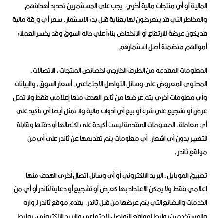
المالية أو أي منتجات مالية أخري. يجب على المستثمرين تحديد أهدافهم
والمخاطر التي قد يتعرضون لها بعناية قبل بدء الاستثمار. سعر أي ورقة مالية
قد يكون عرضة للارتفاع أو الانخفاض بناءاً علي حالة السوق وقد يخسر العملاء
أموالهم متضمنة أصل استثمارهم.
المعلومات المقدمة من الطرف الخارجي لخصائص المنتجات، الاتصالات،
المحتوى المعروض على وسائل التواصل الاجتماعي، أسعار السوق، والبيانات
وأي معلومات أخري يتم عرضها من ثاندر الهدف منها إعلامي فقط ولا تمثل
عرض أو تشجيع علي شراء أو بيع أي أدوات مالية ولا تمثل أيضا أي تأكيد على
أي معاملة. المعلومات المقدمة ليست أكيدة على اكتمالها أو دقتها وقابلة
للتغيير بدون أي اشعار. أي معلومات يتم تقديمها عن ثاندر على أي من
مواقع ثاندر،
تطبيق الموبايل، البريد الالكتروني أو أي وسائل اتصال أخرى الهدف منها
اعلامي فقط ولا يمكن الاعتداد بها كعرض أو تشجيع أو دعاية لثاندر أو أي من
الخدمات والبضائع التي يتم عرضها من قبل ثاندر. يقدم موقع ثاندر لزواره
وللمستخدمين روابط لمواقع التواصل الاجتماعي والبريد الالكتروني، روابط