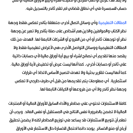
ولا يعد هذا عرض أو طلب لعرض أو نصيحة لشراء وبيع الأوراق المالية أو فتح
حساب للسمسرة في أي نطاق قضائي لم تقم ثاندر بالتسجيل فيه.
المقالات التعليمية
وأي وسائل اتصال أخرى متعلقة بثاندر تعكس فقط وجهة
نظر الكتاب والمؤلفين والذين هم أشخاص على صلة بثاندر ولا تعبر عن وجهة
نظر أو توجهات ثاندر أو أي من الفروع أو الشركات التابعة لها. الهدف من تلك
المقالات التعليمية ووسائل التواصل الأخرى هي لأغراض تعليمية فقط ولا
يقصد منها تقديم أي نصائح لشراء أو بيع أية أوراق مالية لأي حسابات ذاتية
علي ثاندر أو حسابات أخري، كما أنها ليست عرض أو تخفيض لأية أوراق مالية.
كما أنها ليست تقارير بحثية ولا تهدف لتصبح الأساس لاتخاذ أي قرارات
استثمارية. أي معلومات يتم تقديمها من قبل أي طرف خارجي لا تعكس
وجهة نظر ثاندر ولا أي من فروعها أو الكيانات التابعة لها.
كافة الاستثمارات تحتوي علي مخاطر والأداء السابق للأوراق المالية أو المنتجات
المالية لا تضمن بالضرورة نفس النتائج في المستقبل أو نفس العائد. ويجب أن
تعلم أن تنويع الاستثمارات قد يساعد في توزيع المخاطر لكنه لا يضمن تحقيق
أرباح أو منع الخسائر. يوجد دائما احتمال للخسارة حال الاستثمار في الأوراق