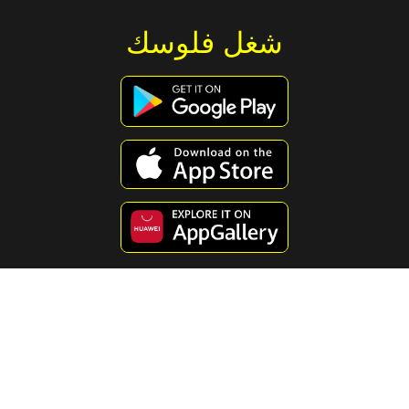
شغل فلوسك
استكشف محتوى مفيد ومسلي