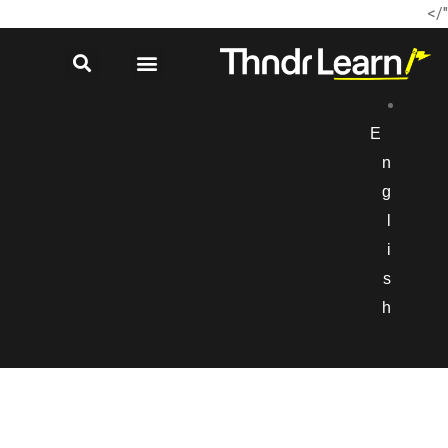
"/>
E
n
g
l
i
s
h