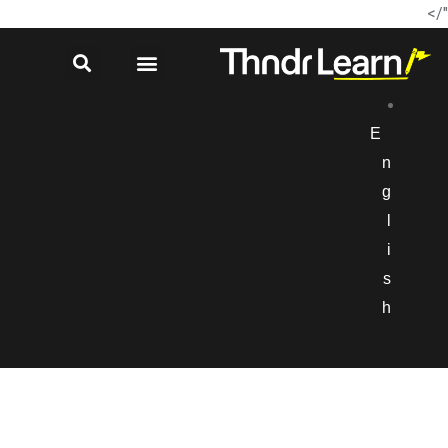
"/>
E
n
g
l
i
s
h