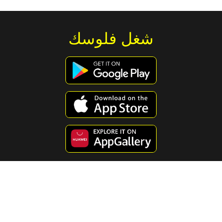
شغل فلوسك
استكشف محتوى مفيد ومسلي