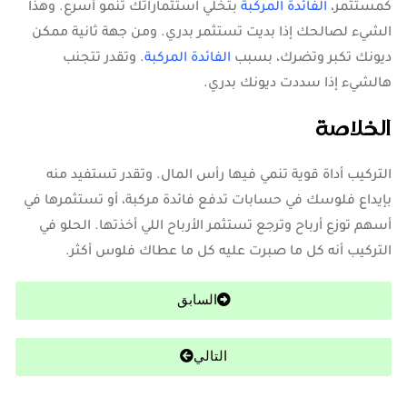
كمستثمر،
الفائدة المركبة
بتخلي استثماراتك تنمو أسرع. وهذا
الشيء لصالحك إذا بديت تستثمر بدري. ومن جهة ثانية ممكن
ديونك تكبر وتضرك، بسبب
الفائدة المركبة
. وتقدر تتجنب
هالشيء إذا سددت ديونك بدري.
الخلاصة
التركيب أداة قوية تنمي فيها رأس المال. وتقدر تستفيد منه
بإيداع فلوسك في حسابات تدفع فائدة مركبة، أو تستثمرها في
أسهم توزع أرباح وترجع تستثمر الأرباح اللي أخذتها. الحلو في
التركيب أنه كل ما صبرت عليه كل ما عطاك فلوس أكثر.
السابق
التالي