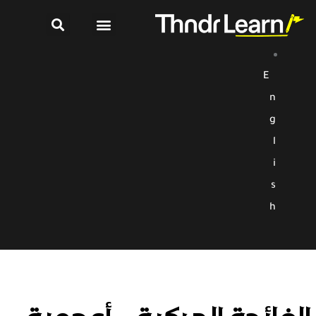
E
n
g
l
i
s
h