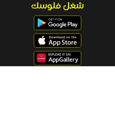
شغل فلوسك
استكشف محتوى مفيد ومسلي
جميع الاستثمارات تحتوي علي علي مخاطر .كافة المعلومات الموضحة في
هذه الصفحة لا تعد نصح مالي ، لذلك يجب عليك دائما اعداد دراستك