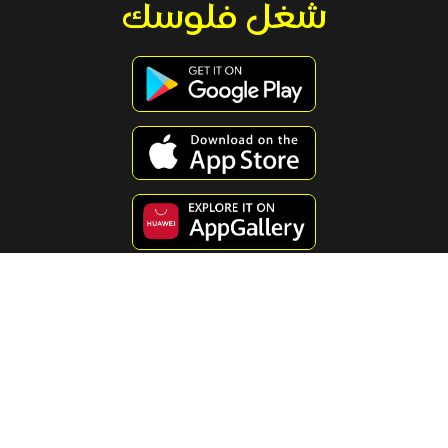
شغل فلوسك
استكشف محتوى مفيد ومسلي
جميع الاستثمارات تحتوي علي علي مخاطر .كافة المعلومات الموضحة في
هذه الصفحة لا تعد نصح مالي ، لذلك يجب عليك دائما اعداد دراستك