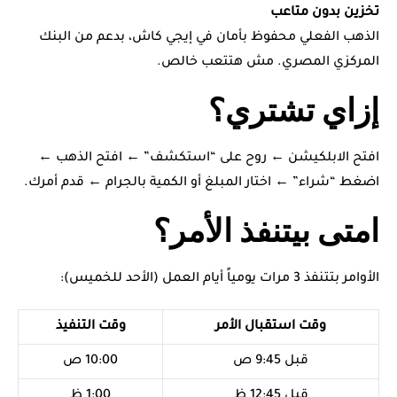
تخزين بدون متاعب
الذهب الفعلي محفوظ بأمان في إيجي كاش، بدعم من البنك
المركزي المصري. مش هتتعب خالص.
إزاي تشتري؟
افتح الابلكيشن ← روح على “استكشف” ← افتح الذهب ←
اضغط “شراء” ← اختار المبلغ أو الكمية بالجرام ← قدم أمرك.
امتى بيتنفذ الأمر؟
الأوامر بتتنفذ 3 مرات يومياً أيام العمل (الأحد للخميس):
وقت استقبال الأمر
وقت التنفيذ
قبل 9:45 ص
10:00 ص
قبل 12:45 ظ
1:00 ظ