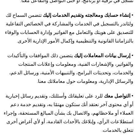
تسجل في ترقية أو برنامج، أو حتى التواصل والتفاعل معنا.
• إنشاء حسابك ومعالجته وتقديم الخدمات إليك
تتضمن السماح لك
ولثاندر بالتسجبل في الخدمات والمشاركة في الخصائص التفاعلية
للتصديق على هويتك والتعامل مع الفواتير وإدارة الحسابات والوفاء
بالتزاماتنا القانونية والتنظيمية وإكمال الأمور الإدارية الأخرى.
• إرسال بيانات المعاملات إليك
يتضمن ذلك الموافقات والتأكيدات
والفواتير، والإشعارات الفنية، ومعلومات وإعلانات المنتجات
والخدمات، وتحديثات البرامج، والتنبيهات الأمنية، ورسائل الدعم،
والرسائل الإدارية، ومعلومات حول معاملاتك معنا.
• التواصل معك
للرد على تعليقاتك وأسئلتك، وتقديم رسائل إخبارية
أو أي محتوى آخر نعتقد أنك ستكون مهتمًا به، وتقديم خدمة دعم
العملاء أو ملاحظاتهم، والاتصال بك بشأن المبالغ المستحقة، وإجراء
استطلاعات الرأي، وإبلاغك بالأحداث القادمة، أو لأي أغراض أخرى
تتعلق بالخدمات.