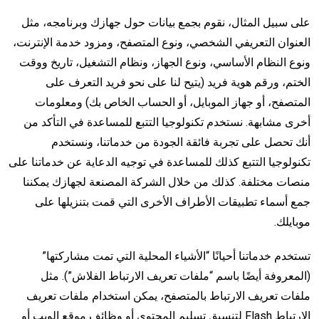
على سبيل المثال، نقوم بجمع بيانات حول جهازك وبرنامجه، مثل
العنوان التعريفي الشخصي، ونوع المتصفح، ومزود خدمة الإنترنت،
ونوع النظام الأساسي، ونوع الجهاز، ونظام التشغيل، تاريخ ووقت
الختم، ورقم هوية فريد (يتيح لنا على نحو فريد التعرف على
المتصفح، أو جهاز الموبايل، أو الحساب الخاص بك) ومعلومات
أخرى مشابهة. نستخدم تكنولوجيا التتبع للمساعدة في التأكد من
أنك تحصل على تجربة فائقة الجودة من خدماتنا، ونستخدم
تكنولوجيا التتبع كذلك للمساعدة في توجيه الدعاية عن خدماتنا على
منصات مختلفة. كذلك من خلال الشركة المصنعة لجهازك يمكننا
جمع أسماء تطبيقات الأطراف الأخرى التي قمت بتنزيلها على
موبايلك.
تستخدم خدماتنا أحيانًا “الأشياء المحلية التي تمت مشاركتها”
(المعروفة أيضًا باسم “ملفات تعريف الارتباط الفلاش”). مثل
ملفات تعريف الارتباط بالمتصفح، يمكن استخدام ملفات تعريف
الارتباط Flash لتنسيق تسليم المحتوى أو وظائف موقع الويب أو