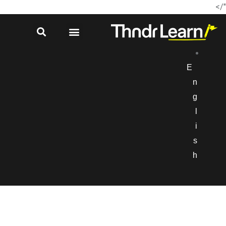
"/>
E
n
g
l
i
s
h