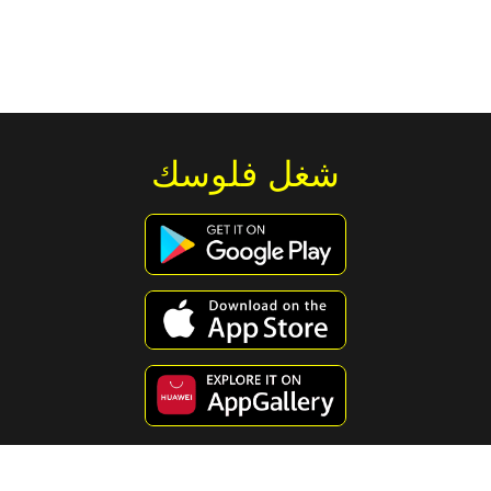
شغل فلوسك
استكشف محتوى مفيد ومسلي