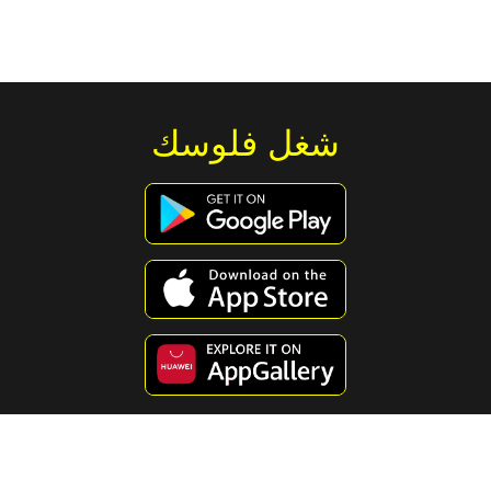
شغل فلوسك
استكشف محتوى مفيد ومسلي