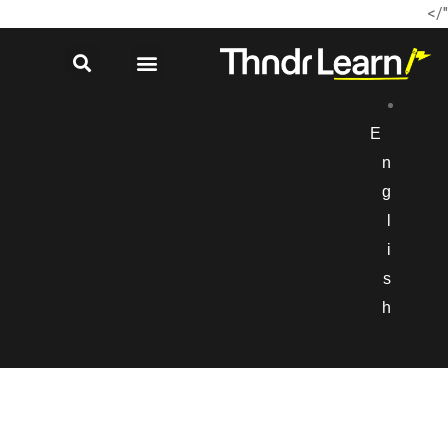
"/>
E
n
g
l
i
s
h