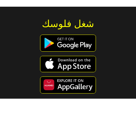
شغل فلوسك
استكشف محتوى مفيد ومسلي