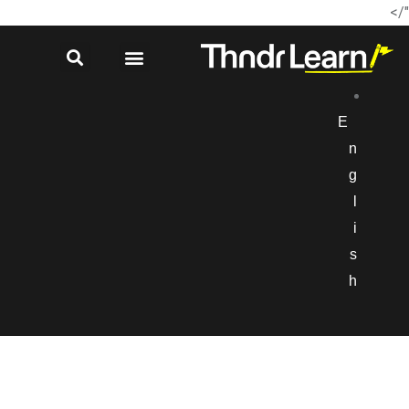
"/>
E
n
g
l
i
s
h