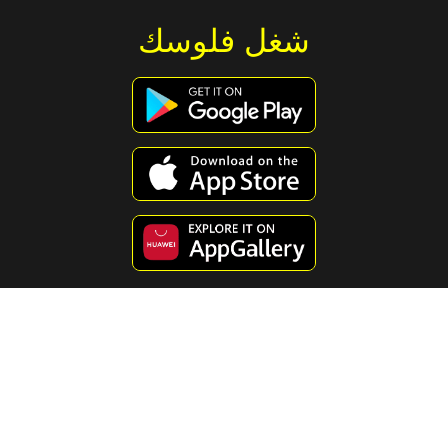
شغل فلوسك
استكشف محتوى مفيد ومسلي