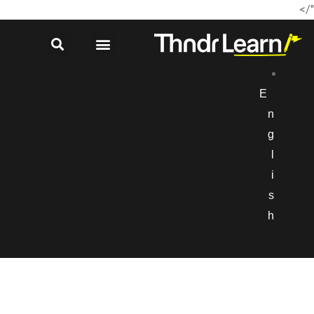
"/>
E
n
g
l
i
s
h