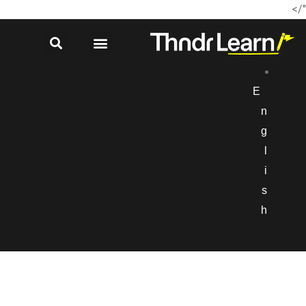
"/>
E
n
g
l
i
s
h