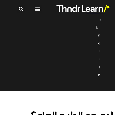
E
n
g
l
i
s
h