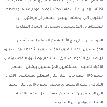
الابتدائي لأسهمهم. مع البنك الاستثماري، الشركة بتصدر نشرة
اكتتاب وإعلان اكتتاب عام (PSN) بتوضح نموذج عملها وخططها
للفلوس اللي جمعتها. بيبيعوا الأسهم في مرحلتين – أولاً
للمستثمرين المؤسسيين، وبعدين في السوق المفتوحة.
المرحلة الأولى هي بيع الأغلبية من الأسهم للمستثمرين
المؤسسيين. المستثمرين المؤسسيين بيشملوا شركات كبيرة
زي صناديق التحوط، صناديق الاستثمار، وصناديق التقاعد، وكمان
الأفراد الأغنياء. المستثمرين المؤسسيين بيشتروا الأسهم
بسعر IPO – سعر خاص مش متاح لمعظم المستثمرين الأفراد.
الشركة والبنك الاستثماري بيحددوا سعر IPO بناءً على السعر
اللي المستثمرين مستعدين يدفعوه لكل سهم، والهيئة
المنظمة بتوافق على السعر ده.