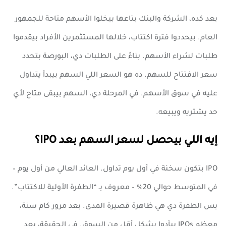
بعد كده، الشركة والبنك بتاعها بيخلوا الأسهم متاحة للجمهور
العام. بيحددوا فترة اكتتاب، خلالها المستثمرين الأفراد بيقدموا
طلبات لشراء الأسهم. بناءً على الطلبات دي، البورصة بتحدد
سعر الافتتاح للسهم. ده هو السعر اللي السهم بيبدأ يتداول
عليه في سوق الأسهم. في المرحلة دي، السهم بيبقى متاح لأي
حد يشتريه ويبيعه.
إيه اللي بيحصل لسعر السهم بعد IPO؟
IPO بتكون سخنة في أول يوم تداول. العائد العالي من أول يوم –
في المتوسط حوالي 20% – معروف بـ “الطفرة الأولية للاكتتاب”.
بس الطفرة دي هي ظاهرة قصيرة المدى. بعد مرور كام سنة،
معظم IPOs بيأدوا بشكل أقل من السوق. في الحقيقة، بعد