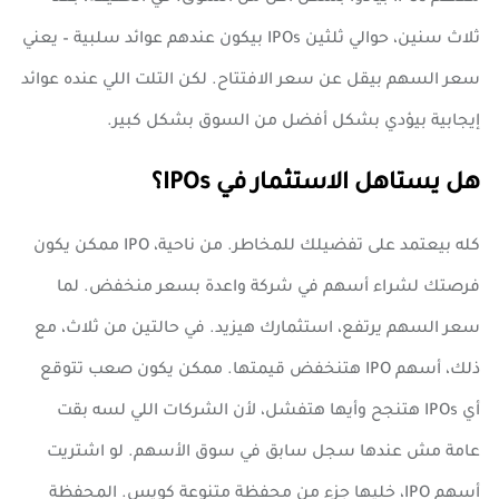
ثلاث سنين، حوالي ثلثين IPOs بيكون عندهم عوائد سلبية – يعني
سعر السهم بيقل عن سعر الافتتاح. لكن التلت اللي عنده عوائد
إيجابية بيؤدي بشكل أفضل من السوق بشكل كبير.
هل يستاهل الاستثمار في IPOs؟
كله بيعتمد على تفضيلك للمخاطر. من ناحية، IPO ممكن يكون
فرصتك لشراء أسهم في شركة واعدة بسعر منخفض. لما
سعر السهم يرتفع، استثمارك هيزيد. في حالتين من ثلاث، مع
ذلك، أسهم IPO هتنخفض قيمتها. ممكن يكون صعب تتوقع
أي IPOs هتنجح وأيها هتفشل، لأن الشركات اللي لسه بقت
عامة مش عندها سجل سابق في سوق الأسهم. لو اشتريت
أسهم IPO، خليها جزء من محفظة متنوعة كويس. المحفظة