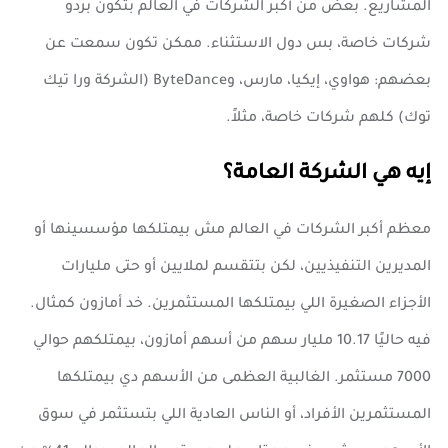
المشاريع. بعض من أكبر الشركات في العالم بتكون بردو
شركات خاصة، بس دول الاستثناء. ممكن تكون سمعت عن
بعضهم: هواوي، إيكيا، مارس، وByteDance (الشركة ورا تيك
توك) كلهم شركات خاصة، مثلاً.
إيه هي الشركة العامة؟
معظم أكبر الشركات في العالم مش بيمتلكها مؤسسينها أو
المديرين التنفيذيين، لكن بتتقسم لملايين أو حتى مليارات
الأجزاء الصغيرة اللي بيمتلكها المستثمرين. خد أمازون كمثال.
فيه حاليًا 10.17 مليار سهم من أسهم أمازون، بيمتلكهم حوالي
7000 مستثمر. الغالبية العظمى من الأسهم دي بيمتلكها
المستثمرين الأفراد، أو الناس العادية اللي بتستثمر في سوق