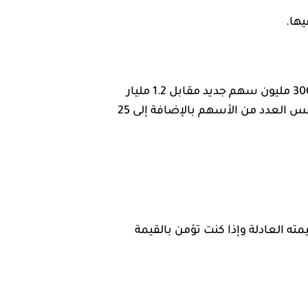
كانت هذه الزيادة في رأس المال متاحة لمساهمي ADIB الحاليين بنهاية 16 نوفمبر 2025 بنسبة 1 إلى 4 (300 مليون سهم جديد مقابل 1.2 مليار
سهم قائم). هذا يعني أنه إذا كنت مساهمًا في ذلك التاريخ، وامتلكت 100 سهم، فسيكون لديك اليوم نفس العدد من الأسهم بالإضافة إلى 25
تقد أن سهم ADIB مسعر بأقل من قيمته العادلة وإذا كنت تؤمن بالقيمة