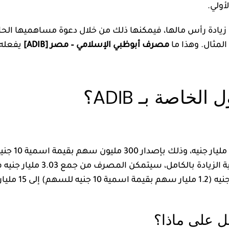
أولي.
زيادة رأس مالها، فيمكنها ذلك من خلال دعوة مساهميها الحال
لمثال. وهذا ما
مصرف أبوظبي الإسلامي – مصر [ADIB]
يفعله 
خاصة بـ ADIB؟
للسهم كمصاريف إصدار. وفي حال ت
 على ماذا؟