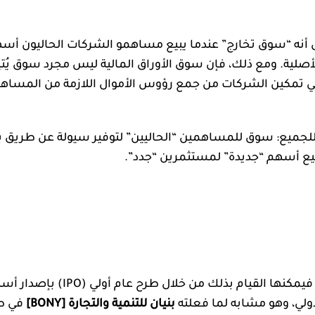
ية على أنه “سوق تخارج” عندما يبيع مساهمو الشركات الحاليو
أصلية. ومع ذلك، فإن سوق الأوراق المالية ليس مجرد سوق يُت
 في تمكين الشركات من جمع رؤوس الأموال اللازمة من المساهم
للجميع: سوق للمساهمين “الحاليين” لتوفير سيولة عن طريق 
ع أسهم “جديدة” لمستثمرين “جدد”.
إذا رغبت شركة خاصة في جمع رأس م
أولي، وهو مشابه لما فعلته
بنيان للتنمية والتجارة [BONY]