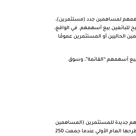
ن أسهمهم لمساهمين جدد (مستثمرين)،
يح للبائعين بيع أسهمهم. في الواقع،
ين الحاليين أو المستثمرين عمومًا
بيع أسهمهم “القائمة”، وسوق
ال، فيمكنها القيام بذلك من خلال طرح عام أولي (IPO) بإصدار أسهم جديدة للمستثمرين (المساهمين
في طرحها العام الأولي عندما جمعت 250