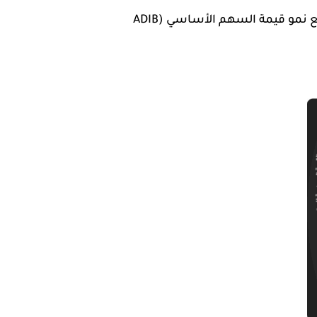
ولجعل الأمور أكثر وضوحًا، يتعين علينا النظر إلى الحقوق باعتبارها خيار شراء (call option) تنمو قيمته مع نمو قيمة السهم الأساسي (ADIB