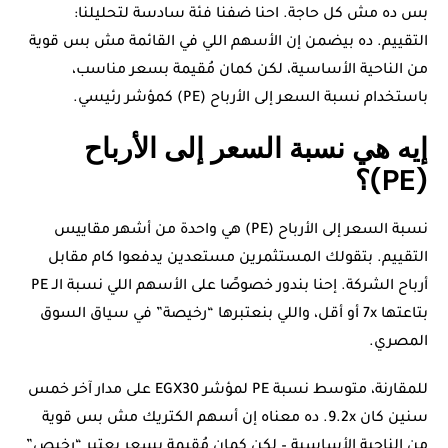
بس ده مش كل حاجة. احنا ضفنا فئة سادسة لتحليلنا:
التقييم. ده بيضمن إن الأسهم اللي في القائمة مش بس قوية
من الناحية الأساسية، لكن كمان مُقيمة بسعر مناسب،
باستخدام نسبة السعر إلى الأرباح (PE) كمؤشر رئيسي.
إيه هي نسبة السعر إلى الأرباح
(PE)؟
نسبة السعر إلى الأرباح (PE) هي واحدة من أشهر مقاييس
التقييم. بتقولك المستثمرين مستعدين يدفعوا كام مقابل
أرباح الشركة. إحنا بندور خصوصًا على الأسهم اللي نسبة الـ PE
بتاعتها 7x أو أقل، واللي بنعتبرها “رخيصة” في سياق السوق
المصري.
للمقارنة، متوسط نسبة PE لمؤشر EGX30 على مدار آخر خمس
سنين كان 9.2x. ده معناه إن أسهم الكتريك مش بس قوية
من الناحية الأساسية – لكن كمان مُقيمة بسعر يعتبر “رخيص”